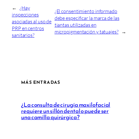
←
¿Hay
¿El consentimiento informado
inspecciones
debe especificar la marca de las
asociadas al uso de
tiantas utilizadas en
PRP en centros
micropigmentación y tatuajes?
→
sanitarios?
MÁS ENTRADAS
¿La consulta de cirugía maxilofacial
requiere un sillón dental o puede ser
una camilla quirúrgica?