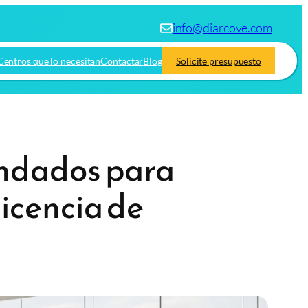
info@diarcove.com
Centros que lo necesitan
Contactar
Blog
Solicite presupuesto
endados para
icencia de