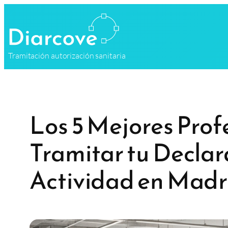
Saltar
al
contenido
Tramitación autorización sanitaria
Los 5 Mejores Pro
Tramitar tu Declar
Actividad en Madr