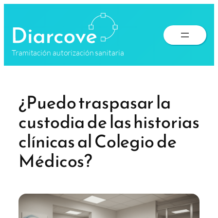
Saltar
al
contenido
Tramitación autorización sanitaria
¿Puedo traspasar la
custodia de las historias
clínicas al Colegio de
Médicos?