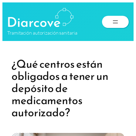
Saltar
al
contenido
Tramitación autorización sanitaria
¿Qué centros están
obligados a tener un
depósito de
medicamentos
autorizado?