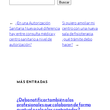
Buscar
←
¿En una Autorización
Si quiero ampliar mi
Sanitaria Nueva qué diferencia
centro con una nueva
hay entre consulta médica y
sala de fisioterapia,
centro sanitario a nivel de
¿qué trámite debo
autorización?
hacer?
→
MÁS ENTRADAS
¿Debo notificar también a los
profesionales que colaboran de forma
puntual o solo a los contratados?