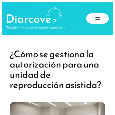
Saltar
al
contenido
Tramitación autorización sanitaria
¿Cómo se gestiona la
autorización para una
unidad de
reproducción asistida?