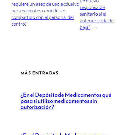
un nuevo
requiere un aseo de uso exclusivo
responsable
para pacientes o puede ser
sanitario si el
compartido con el personal del
anterior se da de
centro?
baja?
→
MÁS ENTRADAS
¿En el Depósito de Medicamentos qué
pasa si utilizo medicamentos sin
autorización?