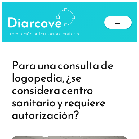
Saltar
al
contenido
Tramitación autorización sanitaria
Para una consulta de
logopedia, ¿se
considera centro
sanitario y requiere
autorización?