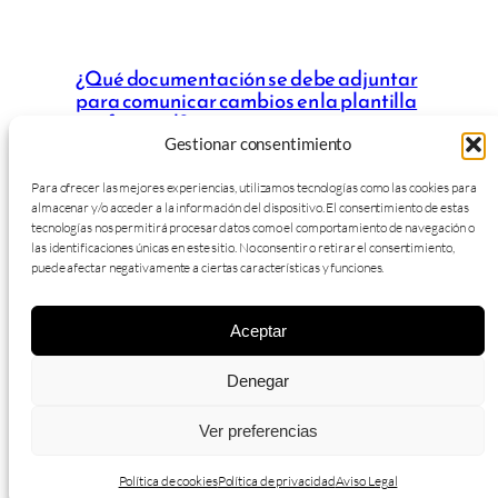
¿Qué documentación se debe adjuntar
para comunicar cambios en la plantilla
profesional?
Gestionar consentimiento
Para ofrecer las mejores experiencias, utilizamos tecnologías como las cookies para
almacenar y/o acceder a la información del dispositivo. El consentimiento de estas
tecnologías nos permitirá procesar datos como el comportamiento de navegación o
las identificaciones únicas en este sitio. No consentir o retirar el consentimiento,
puede afectar negativamente a ciertas características y funciones.
Aceptar
Diarcove – Todos los derechos reservados.
info@diarcove.com
Denegar
+34 655 03 44 55
Ver preferencias
Política de cookies (UE)
Aviso Legal
Política de privacidad
Política de cookies
Política de privacidad
Aviso Legal