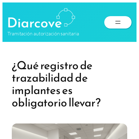
Saltar
al
contenido
Tramitación autorización sanitaria
¿Qué registro de
trazabilidad de
implantes es
obligatorio llevar?