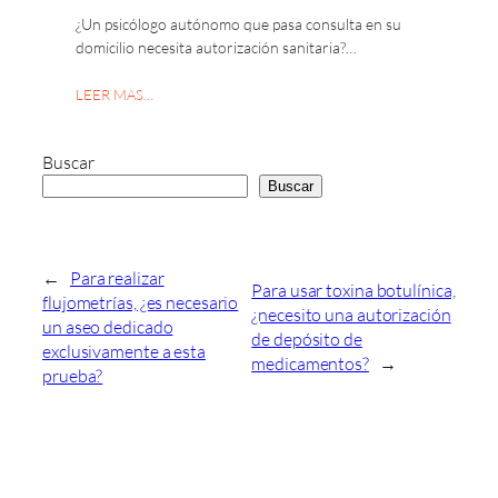
¿Un psicólogo autónomo que pasa consulta en su
domicilio necesita autorización sanitaria?…
LEER MAS…
Buscar
Buscar
←
Para realizar
Para usar toxina botulínica,
flujometrías, ¿es necesario
¿necesito una autorización
un aseo dedicado
de depósito de
exclusivamente a esta
medicamentos?
→
prueba?