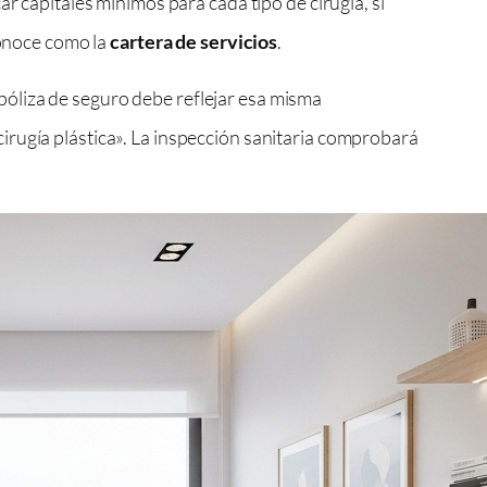
r capitales mínimos para cada tipo de cirugía, sí
conoce como la
cartera de servicios
.
u póliza de seguro debe reflejar esa misma
irugía plástica». La inspección sanitaria comprobará