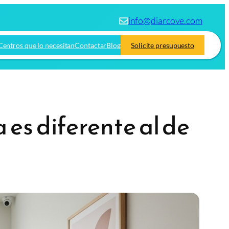
info@diarcove.com
Centros que lo necesitan
Contactar
Blog
Solicite presupuesto
 es diferente al de