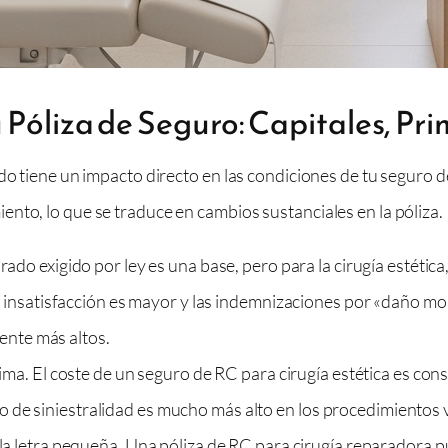
 Póliza de Seguro: Capitales, Pr
ado tiene un impacto directo en las condiciones de tu seguro
nto, lo que se traduce en cambios sustanciales en la póliza.
rado exigido por ley es una base, pero para la cirugía estéti
insatisfacción es mayor y las indemnizaciones por «daño mora
mente más altos.
ma. El coste de un seguro de RC para cirugía estética es con
sgo de siniestralidad es mucho más alto en los procedimientos 
la letra pequeña. Una póliza de RC para cirugía reparadora 