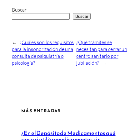
Buscar
Buscar
←
¿Cuáles son los requisitos
¿Qué trámites se
para la insonorización de una
necesitan para cerrar un
consulta de psiquiatría o
centro sanitario por
psicología?
jubilación?
→
MÁS ENTRADAS
¿En el Depósito de Medicamentos qué
pasa si utilizo medicamentos sin