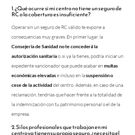
1. ¿Qué ocurre si mi centro no tiene un seguro de
RC o la cobertura es insuficiente?
Operar sin un seguro de RC válido te expone a
consecuencias muy graves. En primer lugar, la
Consejería de Sanidad no te concederá la
autorización sanitaria
o, si ya la tienes, podría iniciar un
expediente sancionador que puede acabar en
multas
económicas elevadas
e incluso en la
suspensión o
cese de la actividad
del centro. Además, en caso de una
reclamación, tendrías que hacer frente a la totalidad de
la indemnización con tu patrimonio personal o el de la
empresa.
2. Si los profesionales que trabajan en mi
centro ya tienen su propio seguro, ¿necesita el