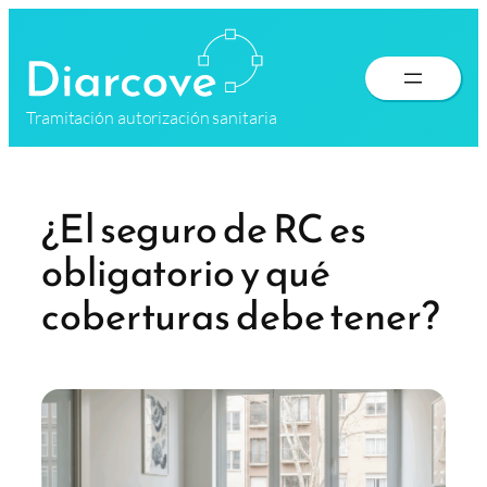
Saltar
al
contenido
Tramitación autorización sanitaria
¿El seguro de RC es
obligatorio y qué
coberturas debe tener?