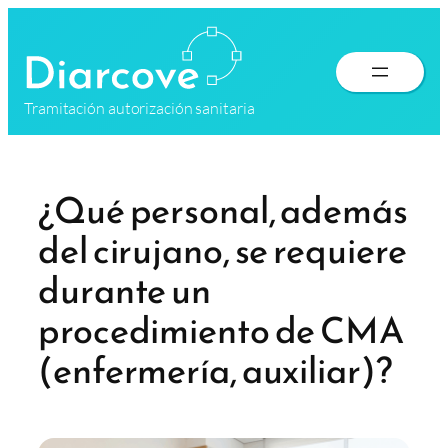
Saltar
al
contenido
Tramitación autorización sanitaria
¿Qué personal, además
del cirujano, se requiere
durante un
procedimiento de CMA
(enfermería, auxiliar)?