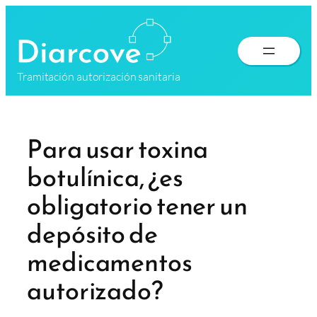
Saltar
al
contenido
Tramitación autorización sanitaria
Para usar toxina
botulínica, ¿es
obligatorio tener un
depósito de
medicamentos
autorizado?