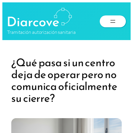
Saltar
al
contenido
Tramitación autorización sanitaria
¿Qué pasa si un centro
deja de operar pero no
comunica oficialmente
su cierre?