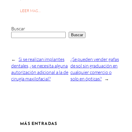
LEER MAS…
Buscar
Buscar
←
Si se realizan implantes
¿Se pueden vender gafas
dentales, ¿se necesita alguna
de sol sin graduación en
autorización adicional a la de
cualquier comercio o
cirugía maxilofacial?
solo en ópticas?
→
MÁS ENTRADAS