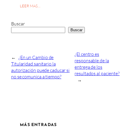
LEER MAS…
Buscar
Buscar
¿El centro es
←
¿En un Cambio de
responsable de la
Titularidad sanitario la
entrega de los
autorización puede caducar si
resultados al paciente?
no se comunica a tiempo?
→
MÁS ENTRADAS