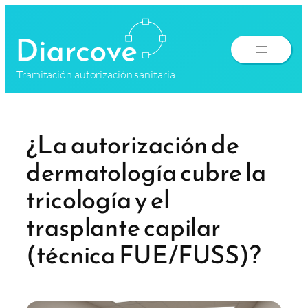
Saltar
al
contenido
Tramitación autorización sanitaria
¿La autorización de
dermatología cubre la
tricología y el
trasplante capilar
(técnica FUE/FUSS)?