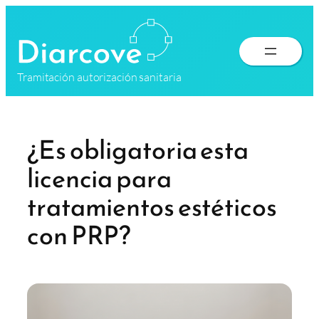
Saltar
al
contenido
Tramitación autorización sanitaria
¿Es obligatoria esta
licencia para
tratamientos estéticos
con PRP?