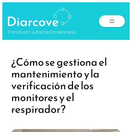
Saltar
al
contenido
Tramitación autorización sanitaria
¿Cómo se gestiona el
mantenimiento y la
verificación de los
monitores y el
respirador?