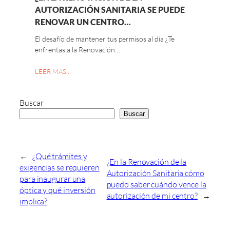
AUTORIZACIÓN SANITARIA SE PUEDE
RENOVAR UN CENTRO…
El desafío de mantener tus permisos al día ¿Te
enfrentas a la Renovación…
LEER MAS…
Buscar
Buscar
←
¿Qué trámites y
¿En la Renovación de la
exigencias se requieren
Autorización Sanitaria cómo
para inaugurar una
puedo saber cuándo vence la
óptica y qué inversión
autorización de mi centro?
→
implica?