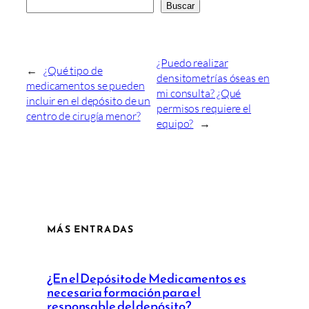
Buscar
¿Puedo realizar
←
¿Qué tipo de
densitometrías óseas en
medicamentos se pueden
mi consulta? ¿Qué
incluir en el depósito de un
permisos requiere el
centro de cirugía menor?
equipo?
→
MÁS ENTRADAS
¿En el Depósito de Medicamentos es
necesaria formación para el
responsable del depósito?