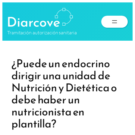
Saltar
al
contenido
Tramitación autorización sanitaria
¿Puede un endocrino
dirigir una unidad de
Nutrición y Dietética o
debe haber un
nutricionista en
plantilla?