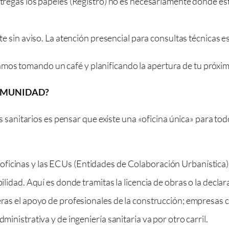
egas los papeles (Registro) no es necesariamente donde est
e sin aviso. La atención presencial para consultas técnicas es
mos tomando un café y planificando la apertura de tu próxi
OMUNIDAD?
itarios es pensar que existe una «oficina única» para todo. O
s oficinas y las ECUs (Entidades de Colaboración Urbanística)
bilidad. Aquí es donde tramitas la licencia de obras o la decla
ieras el apoyo de profesionales de la construcción; empresas
ministrativa y de ingeniería sanitaria va por otro carril.