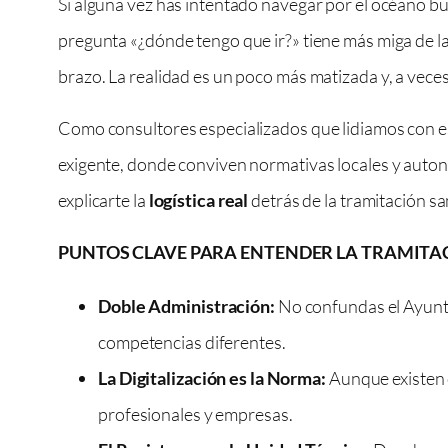
Si alguna vez has intentado navegar por el océano bur
pregunta «¿dónde tengo que ir?» tiene más miga de l
brazo. La realidad es un poco más matizada y, a veces
Como consultores especializados que lidiamos con es
exigente, donde conviven normativas locales y autonóm
explicarte la
logística real
detrás de la tramitación sa
PUNTOS CLAVE PARA ENTENDER LA TRAMITA
Doble Administración:
No confundas el Ayuntam
competencias diferentes.
La Digitalización es la Norma:
Aunque existen o
profesionales y empresas.