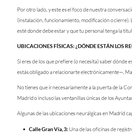
Por otro lado, y este es el foco de nuestra conversaci
(instalación, funcionamiento, modificación o cierre). 
esté donde debe estar y que tu personal tenga la titu
UBICACIONES FÍSICAS: ¿DÓNDE ESTÁN LOS R
Si eres de los que prefiere (o necesita) saber dónde
estás obligado a relacionarte electrónicamente—, M
No tienes que ir necesariamente a la puerta de la Co
Madrid o incluso las ventanillas únicas de los Ayunt
Algunas de las ubicaciones neurálgicas en Madrid capi
Calle Gran Vía, 3:
Una de las oficinas de regist