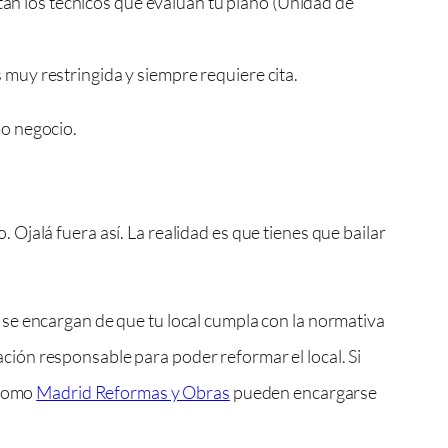
án los técnicos que evalúan tu plano (Unidad de
 muy restringida y siempre requiere cita.
mo negocio.
jalá fuera así. La realidad es que tienes que bailar
 se encargan de que tu local cumpla con la normativa
ración responsable para poder reformar el local. Si
 como
Madrid Reformas y Obras
pueden encargarse