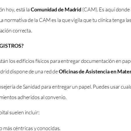
ón hoy, está la
Comunidad de Madrid
(CAM). Es aquí donde 
La normativa de la CAM es la que vigila que tu clínica tenga la
lación correcta.
EGISTROS?
 están los edificios físicos para entregar documentación en p
adrid dispone de una red de
Oficinas de Asistencia en Mater
nsejería de Sanidad para entregar un papel. Puedes usar cual
amientos adheridos al convenio.
tal suelen incluir:
ro más céntricas y conocidas.