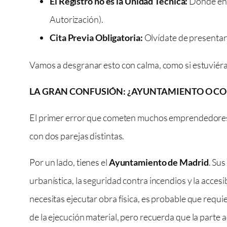
El Registro no es la Unidad Técnica:
Donde entr
Autorización).
Cita Previa Obligatoria:
Olvídate de presentart
Vamos a desgranar esto con calma, como si estuviéra
LA GRAN CONFUSIÓN: ¿AYUNTAMIENTO O C
El primer error que cometen muchos emprendedores san
con dos parejas distintas.
Por un lado, tienes el
Ayuntamiento de Madrid
. Su
urbanística, la seguridad contra incendios y la accesi
necesitas ejecutar obra física, es probable que requ
de la ejecución material, pero recuerda que la parte ad