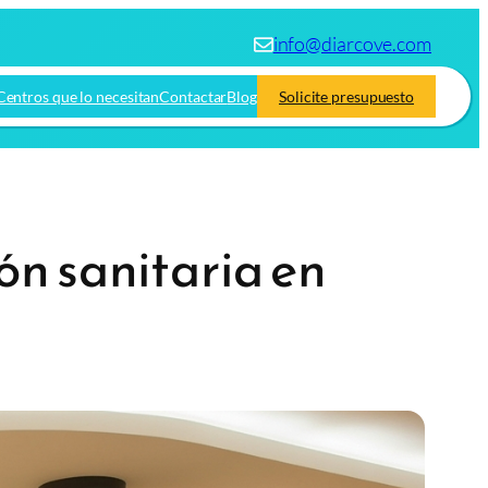
info@diarcove.com
Centros que lo necesitan
Contactar
Blog
Solicite presupuesto
ón sanitaria en