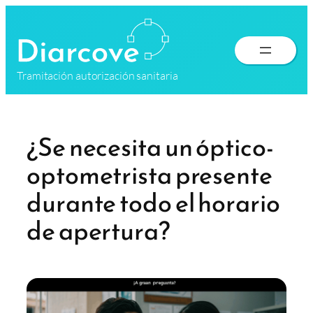
Saltar
al
contenido
Tramitación autorización sanitaria
¿Se necesita un óptico-
optometrista presente
durante todo el horario
de apertura?