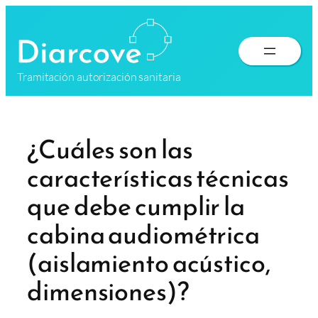
Saltar
al
contenido
Tramitación autorización sanitaria
¿Cuáles son las
características técnicas
que debe cumplir la
cabina audiométrica
(aislamiento acústico,
dimensiones)?