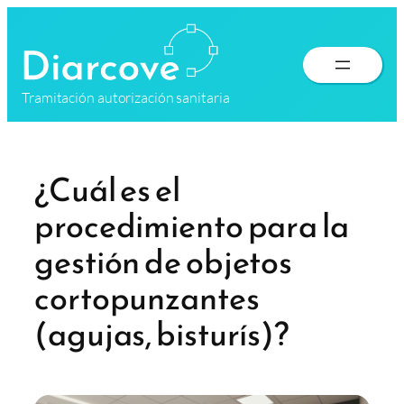
Saltar
al
contenido
Tramitación autorización sanitaria
¿Cuál es el
procedimiento para la
gestión de objetos
cortopunzantes
(agujas, bisturís)?