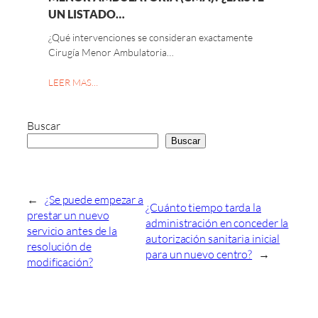
UN LISTADO…
¿Qué intervenciones se consideran exactamente
Cirugía Menor Ambulatoria…
LEER MAS…
Buscar
Buscar
←
¿Se puede empezar a
¿Cuánto tiempo tarda la
prestar un nuevo
administración en conceder la
servicio antes de la
autorización sanitaria inicial
resolución de
para un nuevo centro?
→
modificación?