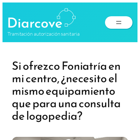
Saltar
al
contenido
Tramitación autorización sanitaria
Si ofrezco Foniatría en
mi centro, ¿necesito el
mismo equipamiento
que para una consulta
de logopedia?