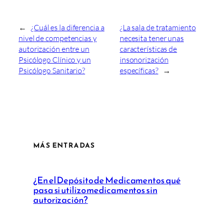
←
¿Cuál es la diferencia a
¿La sala de tratamiento
nivel de competencias y
necesita tener unas
autorización entre un
características de
Psicólogo Clínico y un
insonorización
Psicólogo Sanitario?
específicas?
→
MÁS ENTRADAS
¿En el Depósito de Medicamentos qué
pasa si utilizo medicamentos sin
autorización?