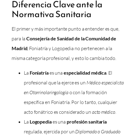
Diferencia Clave ante la
Normativa Sanitaria
El primer y más importante punto a entender es que,
para la
Consejería de Sanidad de la Comunidad de
Madrid
, Foniatría y Logopedia no pertenecen a la
misma categoría profesional, y esto lo cambia todo.
La
Foniatría
es una
especialidad médica
. El
profesional que la ejerce es un
Médico especialista
en Otorrinolaringología
o con la formación
específica en Foniatría. Por lo tanto, cualquier
acto fonátrico es considerado un
acto médico
.
La
Logopedia
es una
profesión sanitaria
regulada, ejercida por un
Diplomado o Graduado