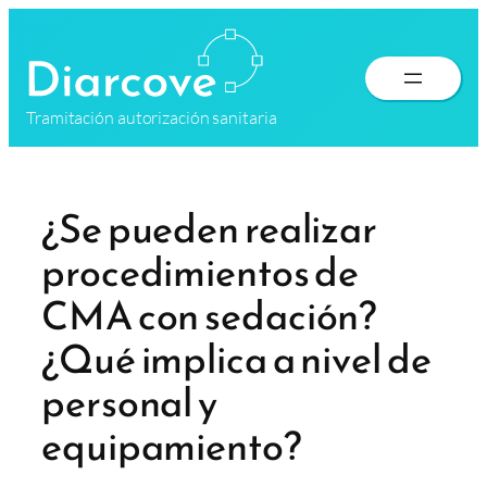
Saltar
al
contenido
Tramitación autorización sanitaria
¿Se pueden realizar
procedimientos de
CMA con sedación?
¿Qué implica a nivel de
personal y
equipamiento?