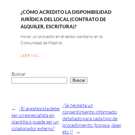
¿CÓMO ACREDITO LA DISPONIBILIDAD
JURÍDICA DEL LOCAL (CONTRATO DE
ALQUILER, ESCRITURA)?
Iniciar un proyecto en el sector sanitario en la
Comunidad de Madrid…
LEER MAS…
Buscar
Buscar
¿Se necesita un
←
¿El anestesista debe
consentimiento informado
ser un especialista en
detallado para cada tipo de
plantilla o puede ser un
procedimiento (biopsia, láser,
colaborador externo?
etc.)?
→