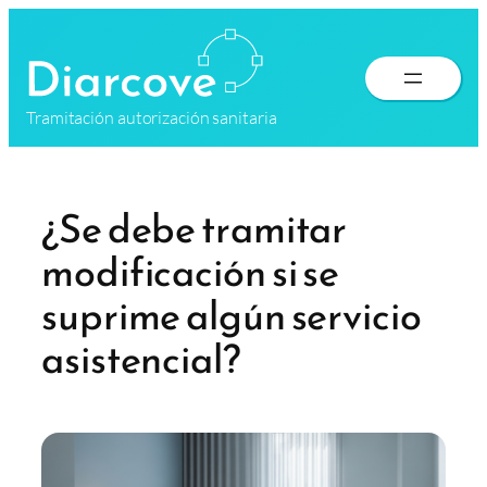
Saltar
al
contenido
Tramitación autorización sanitaria
¿Se debe tramitar
modificación si se
suprime algún servicio
asistencial?