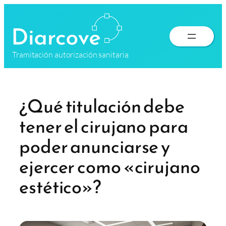
Saltar
al
contenido
Tramitación autorización sanitaria
¿Qué titulación debe
tener el cirujano para
poder anunciarse y
ejercer como «cirujano
estético»?