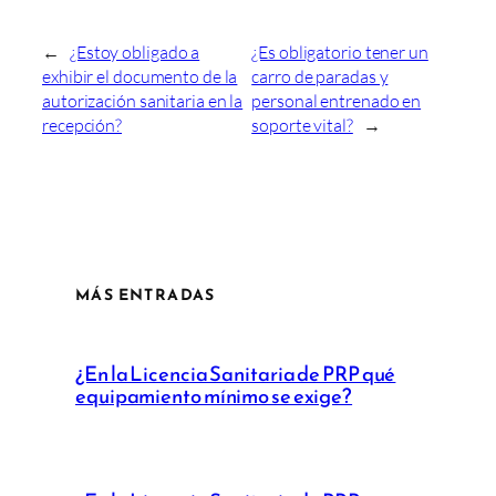
←
¿Estoy obligado a
¿Es obligatorio tener un
exhibir el documento de la
carro de paradas y
autorización sanitaria en la
personal entrenado en
recepción?
soporte vital?
→
MÁS ENTRADAS
¿En la Licencia Sanitaria de PRP qué
equipamiento mínimo se exige?