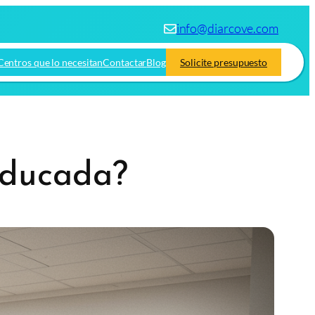
info@diarcove.com
Centros que lo necesitan
Contactar
Blog
Solicite presupuesto
caducada?