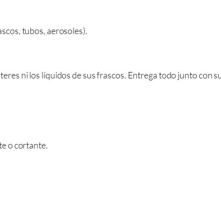
ascos, tubos, aerosoles).
teres ni los líquidos de sus frascos. Entrega todo junto con su 
te o cortante.