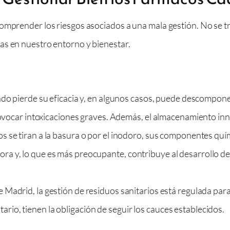
comprender los riesgos asociados a una mala gestión. No se t
as en nuestro entorno y bienestar.
 pierde su eficacia y, en algunos casos, puede descomponer
vocar intoxicaciones graves. Además, el almacenamiento inn
se tiran a la basura o por el inodoro, sus componentes químic
lora y, lo que es más preocupante, contribuye al desarrollo d
Madrid, la gestión de residuos sanitarios está regulada par
tario, tienen la obligación de seguir los cauces establecidos.