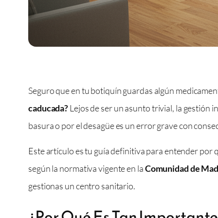
Seguro que en tu botiquín guardas algún medicamento
caducada?
Lejos de ser un asunto trivial, la gestión 
basura o por el desagüe es un error grave con conse
Este artículo es tu guía definitiva para entender po
según la normativa vigente en la
Comunidad de Mad
gestionas un centro sanitario.
¿Por Qué Es Tan Importante