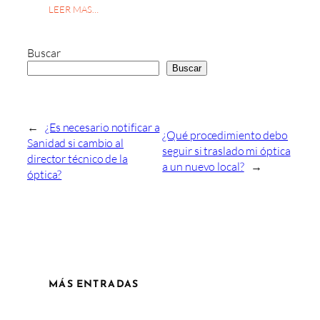
LEER MAS…
Buscar
Buscar
←
¿Es necesario notificar a
¿Qué procedimiento debo
Sanidad si cambio al
seguir si traslado mi óptica
director técnico de la
a un nuevo local?
→
óptica?
MÁS ENTRADAS