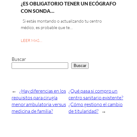
¿ES OBLIGATORIO TENER UN ECÓGRAFO
CON SONDA…
Si estás montando o actualizando tu centro
médico, es probable que te…
LEER MAS…
Buscar
Buscar
←
¿Hay diferencias en los
¿Qué pasa si compro un
requisitos para cirugía
centro sanitario existente?
menor ambulatoria versus
¿Cómo gestiono el cambio
medicina de familia?
de titularidad?
→