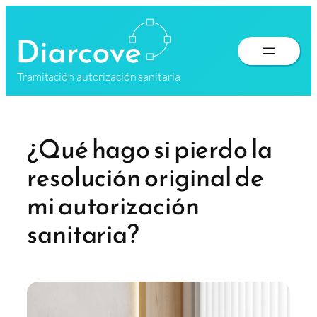
Saltar
al
contenido
Tramitación autorización sanitaria
¿Qué hago si pierdo la
resolución original de
mi autorización
sanitaria?