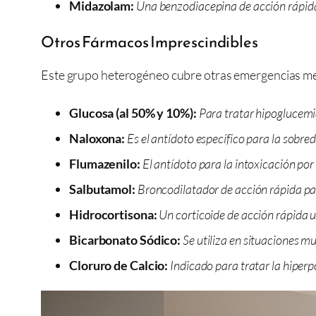
Midazolam:
Una benzodiacepina de acción rápida 
Otros Fármacos Imprescindibles
Este grupo heterogéneo cubre otras emergencias meta
Glucosa (al 50% y 10%):
Para tratar hipoglucemi
Naloxona:
Es el antídoto específico para la sobre
Flumazenilo:
El antídoto para la intoxicación p
Salbutamol:
Broncodilatador de acción rápida pa
Hidrocortisona:
Un corticoide de acción rápida ut
Bicarbonato Sódico:
Se utiliza en situaciones 
Cloruro de Calcio:
Indicado para tratar la hiperp