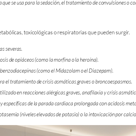
que se usa para la sedación, el tratamiento de convulsiones o c
bólicas, toxicológicas o respiratorias que pueden surgir.
as severas.
dosis de opiáceos (como la morfina o la heroína).
or benzodiacepinas (como el Midazolam o el Diazepam).
ra el tratamiento de crisis asmáticas graves o broncoespasmos.
ilizado en reacciones alérgicas graves, anafilaxia y crisis asmátic
muy específicas de la parada cardiaca prolongada con acidosis me
otasemia (niveles elevados de potasio) o la intoxicación por calci