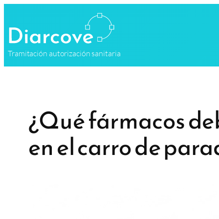
Saltar
al
contenido
Tramitación autorización sanitaria
¿Qué fármacos deb
en el carro de par