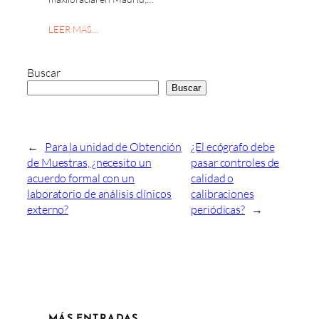
LEER MAS…
Buscar
Buscar
←
Para la unidad de Obtención
¿El ecógrafo debe
de Muestras, ¿necesito un
pasar controles de
acuerdo formal con un
calidad o
laboratorio de análisis clínicos
calibraciones
externo?
periódicas?
→
MÁS ENTRADAS