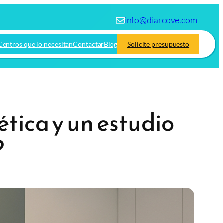
info@diarcove.com
Centros que lo necesitan
Contactar
Blog
Solicite presupuesto
ética y un estudio
?