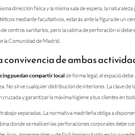
a dirección física y la misma sala de espera, la naturaleza ju
ticos mediante facultativos, estarás ante la figura de un cent
ro de centros sanitarios, pero la cabina de perforación sí de
 de la Comunidad de Madrid.
la convivencia de ambas activida
rcing puedan compartir local
de forma legal, el espacio debe
 No sirve cualquier distribución de interiores. La clave de la
ón cruzada y garantizar la máxima higiene a tus clientes en t
de trabajo separadas. La normativa madrileña obliga a dispon
abina donde se realicen las perforaciones corporales debe co
les lisos, impermeables y de fácil limpieza tanto en las pare