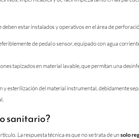
e deben estar instalados y operativos en el área de perforac
riblemente de pedal o sensor, equipado con agua corriente, 
sillones tapizados en material lavable, que permitan una desi
ón y esterilización del material instrumental, debidamente sep
l.
ro sanitario?
rtículo. La respuesta técnica es que no se trata de un
solo reg