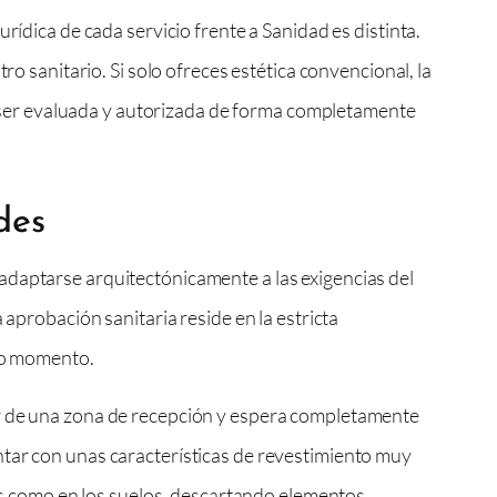
rídica de cada servicio frente a Sanidad es distinta.
ro sanitario. Si solo ofreces estética convencional, la
be ser evaluada y autorizada de forma completamente
des
 adaptarse arquitectónicamente a las exigencias del
 aprobación sanitaria reside en la estricta
odo momento.
er de una zona de recepción y espera completamente
ntar con unas características de revestimiento muy
des como en los suelos, descartando elementos