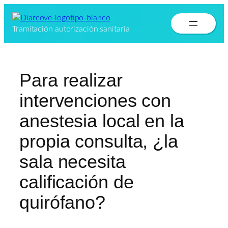
Saltar
al
Tramitación autorización sanitaria
contenido
Para realizar
intervenciones con
anestesia local en la
propia consulta, ¿la
sala necesita
calificación de
quirófano?