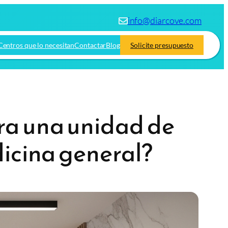
info@diarcove.com
Centros que lo necesitan
Contactar
Blog
Solicite presupuesto
ra una unidad de
dicina general?