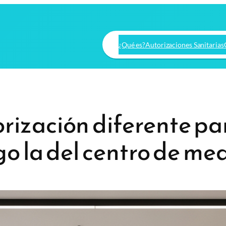
¿Qué es?
Autorizaciones Sanitarias
rización diferente pa
go la del centro de me