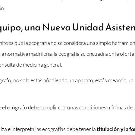
ón.
quipo, una Nueva Unidad Asisten
ite es que la ecografía no se considera una simple herramie
e la normativa madrileña, la ecografía se encuadra en la oferta
onsulta de medicina general.
grafo, no solo estás añadiendo un aparato, estás creando un 
 el ecógrafo debe cumplir con unas condiciones mínimas de sup
iza e interpreta las ecografías debe tener la
titulación y la 