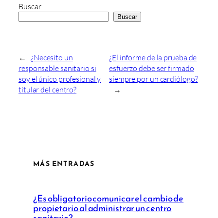
Buscar
Buscar
←
¿Necesito un
¿El informe de la prueba de
responsable sanitario si
esfuerzo debe ser firmado
soy el único profesional y
siempre por un cardiólogo?
titular del centro?
→
MÁS ENTRADAS
¿Es obligatorio comunicar el cambio de
propietario al administrar un centro
sanitario?