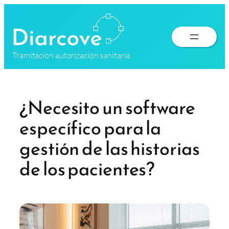
Saltar
al
contenido
Tramitación autorización sanitaria
¿Necesito un software
específico para la
gestión de las historias
de los pacientes?