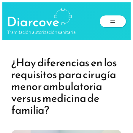
Saltar
al
contenido
Tramitación autorización sanitaria
¿Hay diferencias en los
requisitos para cirugía
menor ambulatoria
versus medicina de
familia?