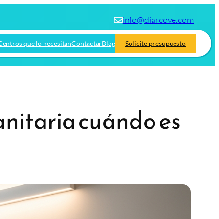
info@diarcove.com
Centros que lo necesitan
Contactar
Blog
Solicite presupuesto
anitaria cuándo es