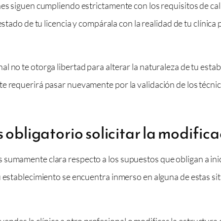
nes siguen cumpliendo estrictamente con los requisitos de cal
estado de tu licencia y compárala con la realidad de tu clínic
l no te otorga libertad para alterar la naturaleza de tu esta
e requerirá pasar nuevamente por la validación de los técnic
 obligatorio solicitar la modific
 sumamente clara respecto a los supuestos que obligan a ini
 establecimiento se encuentra inmerso en alguna de estas situ
 vendes la clínica a otro profesional o modificas la estructura 