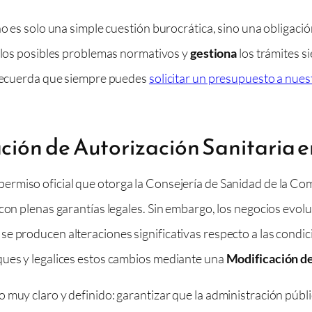
no es solo una simple cuestión burocrática, sino una obligació
los posibles problemas normativos y
gestiona
los trámites s
, recuerda que siempre puedes
solicitar un presupuesto a nues
ión de Autorización Sanitaria 
 permiso oficial que otorga la Consejería de Sanidad de la C
 con plenas garantías legales. Sin embargo, los negocios evol
e producen alteraciones significativas respecto a las condic
ques y legalices estos cambios mediante una
Modificación de
muy claro y definido: garantizar que la administración públic