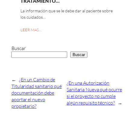
TRATAMIENTO…
La información que se le debe dar al paciente sobre
los cuidados…
LEER MAS…
Buscar
Buscar
←
¿En un Cambio de
¿En una Autorización
Titularidad sanitario qué
Sanitaria Nueva qué ocurre
documentación debe
si el proyecto no cumple
aportar el nuevo
algún requisito técnico?
→
propietario?