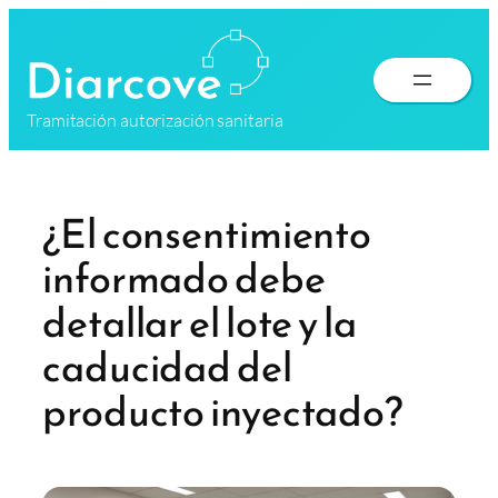
Saltar
al
contenido
Tramitación autorización sanitaria
¿El consentimiento
informado debe
detallar el lote y la
caducidad del
producto inyectado?