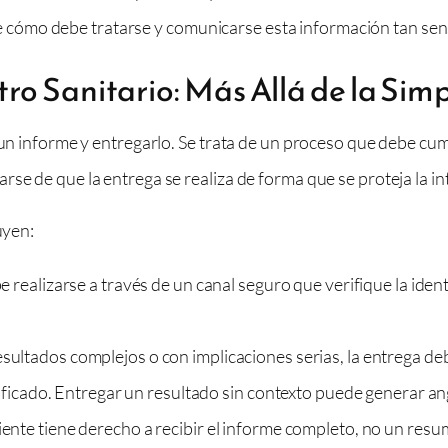
ómo debe tratarse y comunicarse esta información tan sensi
ro Sanitario: Más Allá de la Sim
 un informe y entregarlo. Se trata de un proceso que debe cump
se de que la entrega se realiza de forma que se proteja la int
uyen:
 realizarse a través de un canal seguro que verifique la ident
ultados complejos o con implicaciones serias, la entrega deb
ificado. Entregar un resultado sin contexto puede generar an
iente tiene derecho a recibir el informe completo, no un resu