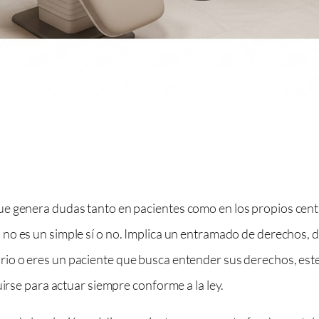
e genera dudas tanto en pacientes como en los propios cent
no es un simple sí o no. Implica un entramado de derechos, d
tario o eres un paciente que busca entender sus derechos, es
uirse para actuar siempre conforme a la ley.