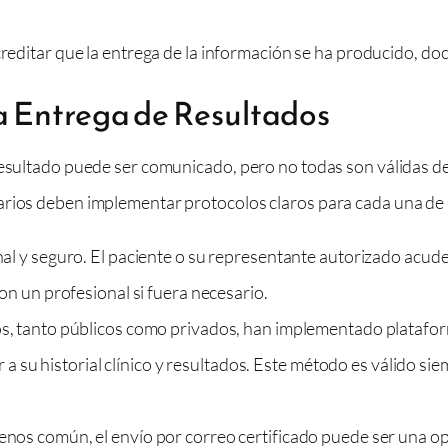
reditar que la entrega de la información se ha producido, d
a Entrega de Resultados
esultado puede ser comunicado, pero no todas son válidas des
arios deben implementar protocolos claros para cada una de 
l y seguro. El paciente o su representante autorizado acude 
n un profesional si fuera necesario.
, tanto públicos como privados, han implementado plataform
r a su historial clínico y resultados. Este método es válido s
os común, el envío por correo certificado puede ser una opci