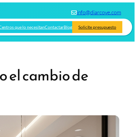
info@diarcove.com
Centros que lo necesitan
Contactar
Blog
Solicite presupuesto
o el cambio de