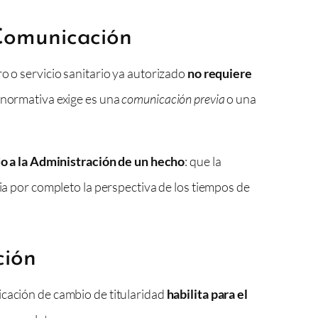
 Comunicación
o o servicio sanitario ya autorizado
no requiere
a normativa exige es una
comunicación previa
o una
o a la Administración de un hecho
: que la
bia por completo la perspectiva de los tiempos de
ción
icación de cambio de titularidad
habilita para el