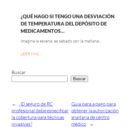
¿QUÉ HAGO SI TENGO UNA DESVIACIÓN
DE TEMPERATURA DEL DEPÓSITO DE
MEDICAMENTOS…
Imagina la escena: es sábado por la mañana…
LEER MAS…
Buscar
Buscar
←
¿El seguro de RC
Guia para a pago para
profesional debe especificar
obtener la autorización
la cobertura para técnicas
snaitaria de céntro
invasivas?
médico
→