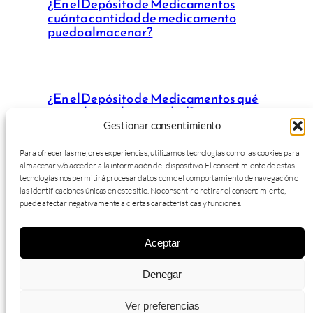
¿En el Depósito de Medicamentos
cuánta cantidad de medicamento
puedo almacenar?
¿En el Depósito de Medicamentos qué
controles realiza sanidad?
Gestionar consentimiento
Para ofrecer las mejores experiencias, utilizamos tecnologías como las cookies para
almacenar y/o acceder a la información del dispositivo. El consentimiento de estas
tecnologías nos permitirá procesar datos como el comportamiento de navegación o
las identificaciones únicas en este sitio. No consentir o retirar el consentimiento,
puede afectar negativamente a ciertas características y funciones.
Aceptar
Diarcove – Todos los derechos reservados.
info@diarcove.com
Denegar
+34 655 03 44 55
Ver preferencias