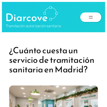
Saltar
al
contenido
Tramitación autorización sanitaria
¿Cuánto cuesta un
servicio de tramitación
sanitaria en Madrid?