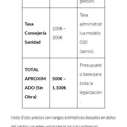
gestión.
Tasa
Tasa
administrat
100€ –
Consejería
iva modelo
300€
Sanidad
030
(aprox).
Presupuest
TOTAL
o base para
APROXIM
500€ –
toda la
ADO (Sin
1.100€
legalización
Obra)
.
Nota: Estos precios son rangos estimativos basados en datos
del sector y pueden variar según las circunstancias