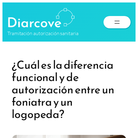
Saltar
al
contenido
Tramitación autorización sanitaria
¿Cuál es la diferencia
funcional y de
autorización entre un
foniatra y un
logopeda?